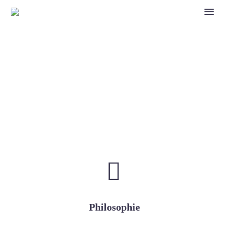
Kommunikationsseminare


Philosophie